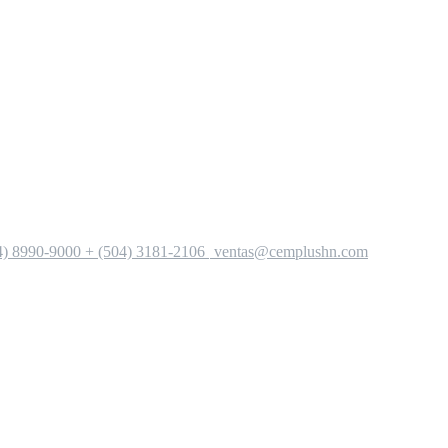
4) 8990-9000 + (504) 3181-2106
ventas@cemplushn.com