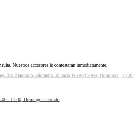
onsulta. Nuestros accesores le contestaran inmediatamente.
s, Rio Blanquito, kilometro 30 hacía Puerto Cortes, Honduras
+ (50
8:00 - 17:00, Domingo - cerrado