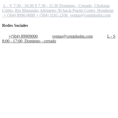
L - V 7:30 - 16:30 S 7.30 - 11:30 Domingo - Cerrado
Choloma
Córtes, Rio Blanquito, kilometro 30 hacía Puerto Cortes, Honduras
+ (504) 8990-9000 + (504) 3181-2106
ventas@cemplushn.com
Redes Sociales
+(504) 89909000
ventas@cemplushn.com
L - S
8:00 - 17:00, Domingo - cerrado