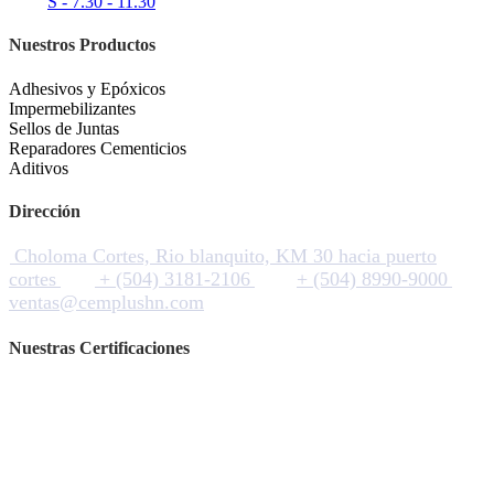
S - 7.30 - 11.30
Nuestros Productos
Adhesivos y Epóxicos
Impermebilizantes
Sellos de Juntas
Reparadores Cementicios
Aditivos
Dirección
Choloma Cortes, Rio blanquito, KM 30 hacia puerto
cortes
+ (504) 3181-2106
+ (504) 8990-9000
ventas@cemplushn.com
Nuestras Certificaciones