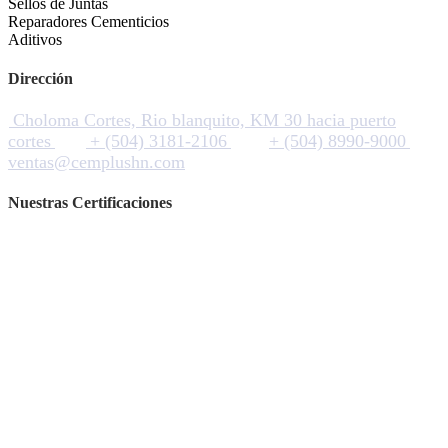
Sellos de Juntas
Reparadores Cementicios
Aditivos
Dirección
Choloma Cortes, Rio blanquito, KM 30 hacia puerto
cortes
+ (504) 3181-2106
+ (504) 8990-9000
ventas@cemplushn.com
Nuestras Certificaciones