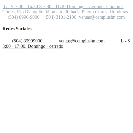
L - V 7:30 - 16:30 S 7.30 - 11:30 Domingo - Cerrado
Choloma
Córtes, Rio Blanquito, kilometro 30 hacía Puerto Cortes, Honduras
+ (504) 8990-9000 + (504) 3181-2106
ventas@cemplushn.com
Redes Sociales
+(504) 89909000
ventas@cemplushn.com
L - S
8:00 - 17:00, Domingo - cerrado