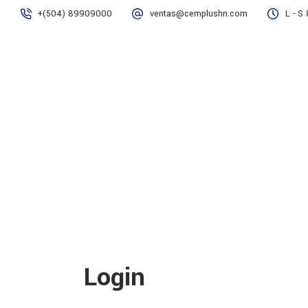
+(504) 89909000
ventas@cemplushn.com
L - S
Inicio
Nosotros
Product
Login