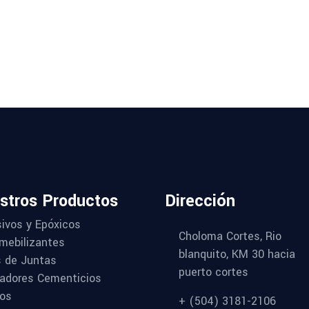
stros Productos
Dirección
ivos y Epóxicos
Choloma Cortes, Rio
mebilizantes
blanquito, KM 30 hacia
s de Juntas
puerto cortes
adores Cementicios
vos
+ (504) 3181-2106