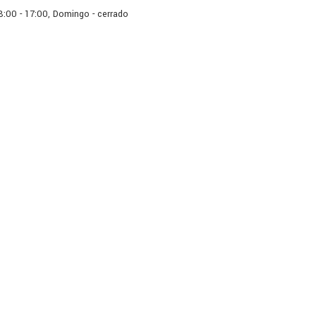
 8:00 - 17:00, Domingo - cerrado
os
Catálogo
El Blog
Co