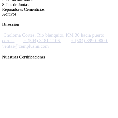
Sellos de Juntas
Reparadores Cementicios
Aditivos
Dirección
Choloma Cortes, Rio blanquito, KM 30 hacia puerto
cortes
+ (504) 3181-2106
+ (504) 8990-9000
ventas@cemplushn.com
Nuestras Certificaciones