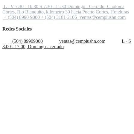
L - V 7:30 - 16:30 S 7.30 - 11:30 Domingo - Cerrado
Choloma
Córtes, Rio Blanquito, kilometro 30 hacía Puerto Cortes, Honduras
+ (504) 8990-9000 + (504) 3181-2106
ventas@cemplushn.com
Redes Sociales
+(504) 89909000
ventas@cemplushn.com
L - S
8:00 - 17:00, Domingo - cerrado