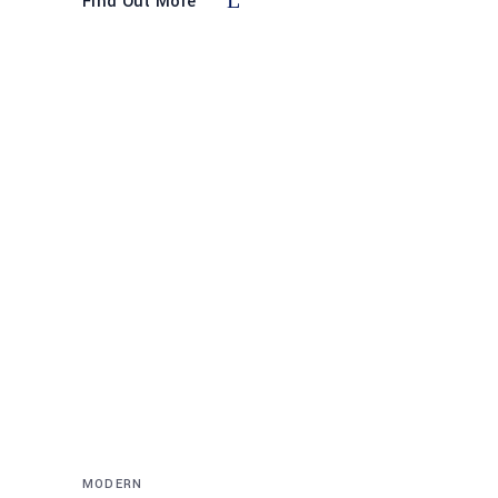
Find Out More
MODERN