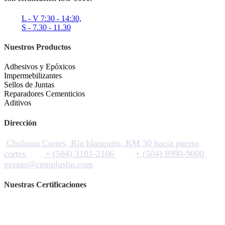
L - V 7:30 - 14:30,
S - 7.30 - 11.30
Nuestros Productos
Adhesivos y Epóxicos
Impermebilizantes
Sellos de Juntas
Reparadores Cementicios
Aditivos
Dirección
Choloma Cortes, Rio blanquito, KM 30 hacia puerto
cortes
+ (504) 3181-2106
+ (504) 8990-9000
ventas@cemplushn.com
Nuestras Certificaciones