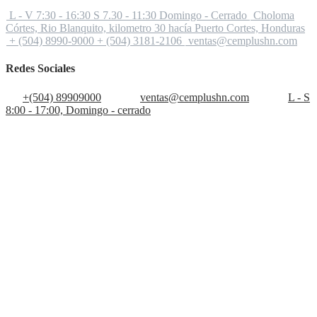
L - V 7:30 - 16:30 S 7.30 - 11:30 Domingo - Cerrado
Choloma
Córtes, Rio Blanquito, kilometro 30 hacía Puerto Cortes, Honduras
+ (504) 8990-9000 + (504) 3181-2106
ventas@cemplushn.com
Redes Sociales
+(504) 89909000
ventas@cemplushn.com
L - S
8:00 - 17:00, Domingo - cerrado