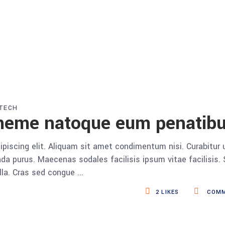
TECH
heme natoque eum penatib
piscing elit. Aliquam sit amet condimentum nisi. Curabitur 
da purus. Maecenas sodales facilisis ipsum vitae facilisis.
ulla. Cras sed congue
2
LIKES
COMM