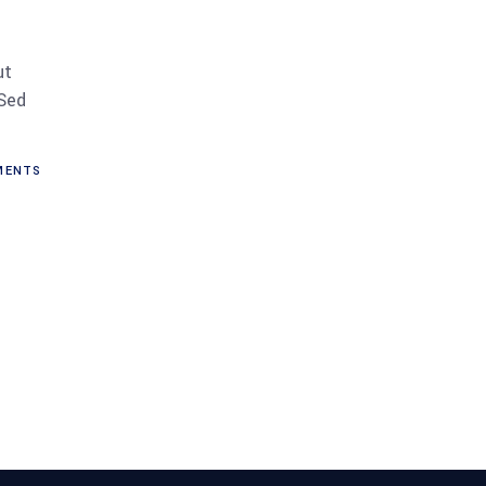
ut
 Sed
ENTS