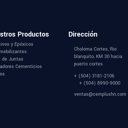
stros Productos
Dirección
ivos y Epóxicos
Choloma Cortes, Rio
mebilizantes
blanquito, KM 30 hacia
s de Juntas
puerto cortes
adores Cementicios
vos
+ (504) 3181-2106
+ (504) 8990-9000
ventas@cemplushn.com