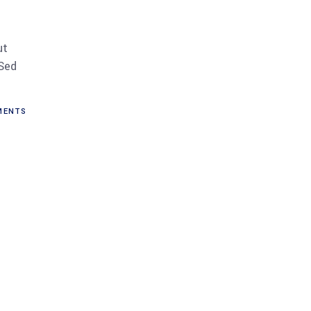
ut
 Sed
ENTS