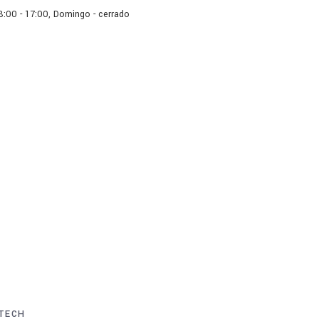
 8:00 - 17:00, Domingo - cerrado
os
Catálogo
El Blog
Co
TECH