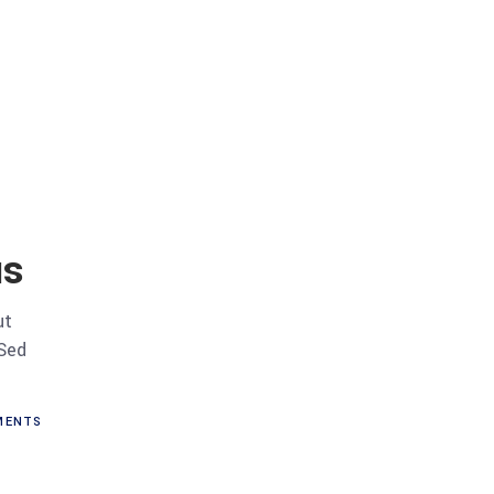
us
ut
 Sed
ENTS