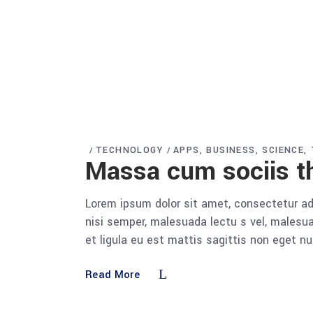
TECHNOLOGY
APPS
BUSINESS
SCIENCE
Massa cum sociis t
Lorem ipsum dolor sit amet, consectetur adi
nisi semper, malesuada lectu s vel, malesua
et ligula eu est mattis sagittis non eget n
Read More