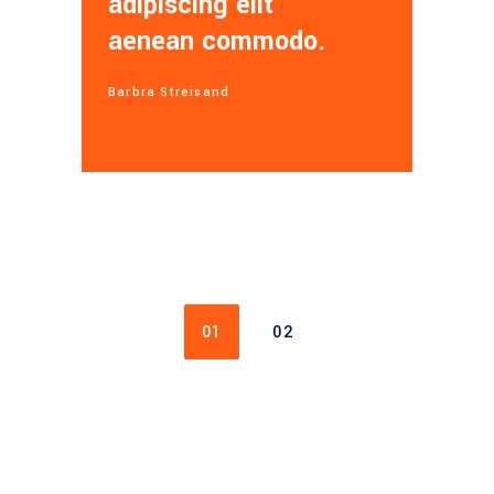
adipiscing elit
aenean commodo.
Barbra Streisand
01
02