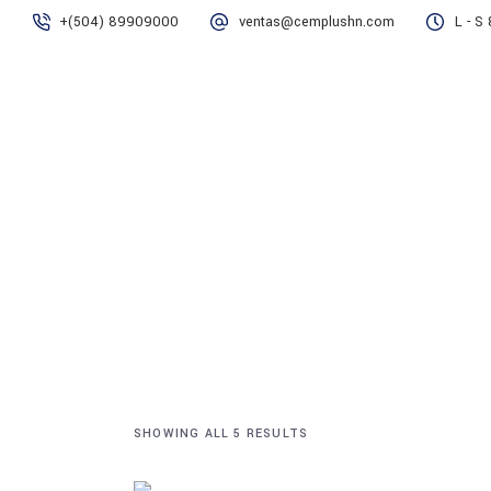
+(504) 89909000
ventas@cemplushn.com
L - S
Inicio
Nosotros
Product
SHOWING ALL 5 RESULTS