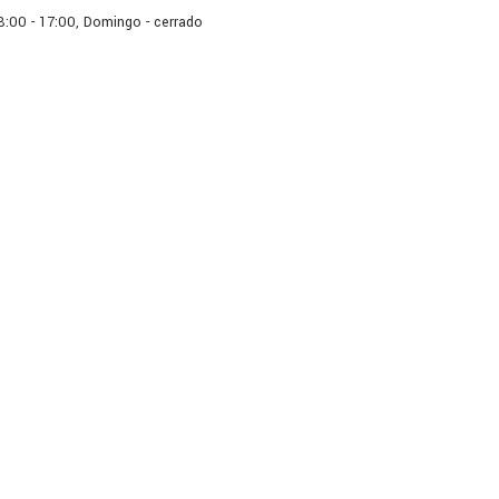
 8:00 - 17:00, Domingo - cerrado
os
Catálogo
El Blog
Co