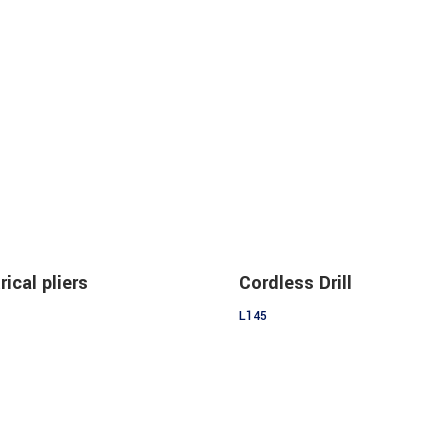
Add to cart
Add to cart
rical pliers
Cordless Drill
L
145