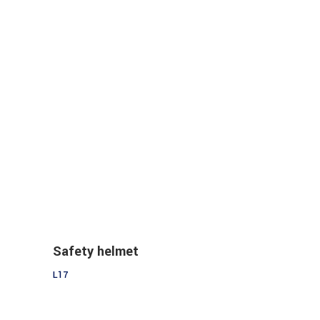
Add to cart
Safety helmet
L
17