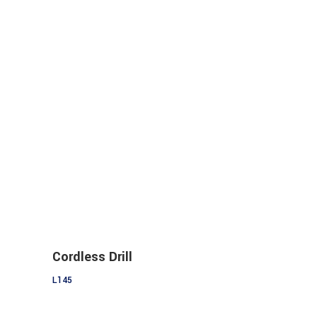
Add to cart
Cordless Drill
L
145