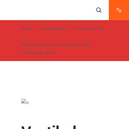
Home
/
Architecture
/
Construcción
/
Vestibulum luctus sollici nisi sed
fermentum quis